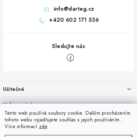
info
@
darteg.cz
+420 602 171 536
Z
á
Užitečné
p
a
Kontakt
Nakupování
t
Věrnostní program
Tento web používá soubory cookie. Dalším procházením
í
Jak nakupovat
tohoto webu vyjadřujete souhlas s jejich používáním..
Blog
Inspirujte se zákazníky
Více informací
zde
.
Vrácení zboží
Jaký je dobrý průměr v šipkách? Přehled úrovní od začátečníka po
Blog