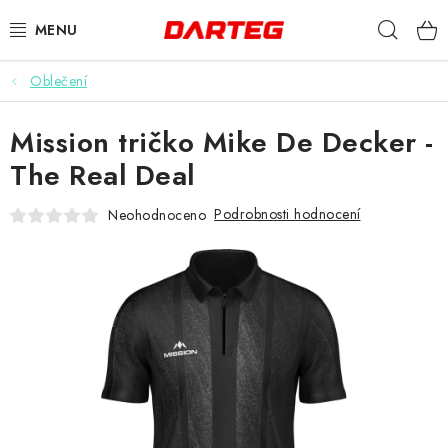
Přejít
Hleda
na
obsah
Oblečení
ŠIPKY
Mission tričko Mike De Decker -
TERČE
The Real Deal
DOPLŇKY K TERČI
Podrobnosti hodnocení
Neohodnoceno
LETKY
NÁSADKY
HROTY
POUZDRA