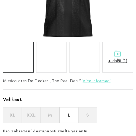
PŘÍSLUŠENSTVÍ
HRÁČI ŠIPEK
SLEVY
TERČE A ŠIPKY
+ další (1)
POUZDRA
Mission dres De Decker „The Real Deal“
Kontakty
Hodnocení obchodu
Více informací
Velikost:
XL
XXL
M
L
S
Pro zobrazení dostupnosti zvolte variantu