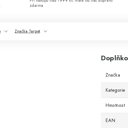
Při nákupu nad 1999 Kč máte od nás dopravu
.
zdarma
e
Značka Target
Doplňko
Značka
Kategorie
Hmotnost
EAN