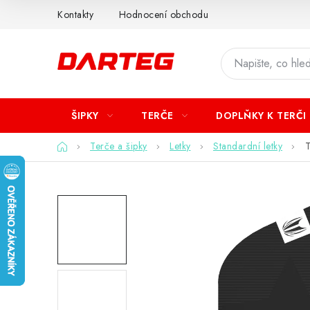
Přejít
Kontakty
Hodnocení obchodu
na
obsah
ŠIPKY
TERČE
DOPLŇKY K TERČI
Domů
Terče a šipky
Letky
Standardní letky
T