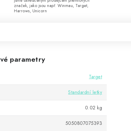
Jsme osvědčeným prodejcem prémiových
značek, jako jsou např. Winmau, Target,
Harrows, Unicorn
vé parametry
Target
Standardní letky
0.02 kg
5050807075393