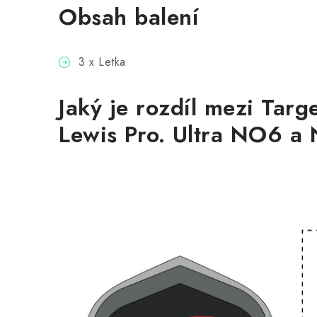
Obsah balení
3 x Letka
Jaký je rozdíl mezi Targ
Lewis
Pro. Ultra
NO6
a