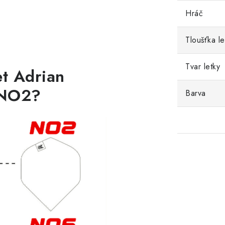
Hráč
Tloušťka le
Tvar letky
et
Adrian
NO2
?
Barva