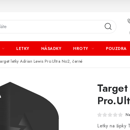
LETKY
NÁSADKY
HROTY
POUZDRA
arget letky Adrian Lewis Pro.Ultra No2, černé
Target
Pro.Ul
N
Letky na šipky 