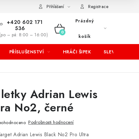
Přihlášení
Registrace
Prázdný
+420 602 171
536
NÁKUPNÍ
(po – pá: 8:00 – 16:00)
košík
KOŠÍK
PŘÍSLUŠENSTVÍ
HRÁČI ŠIPEK
SLEVY
 letky Adrian Lewis
tra No2, černé
Podrobnosti hodnocení
eohodnoceno
Target Adrian Lewis Black No2 Pro Ultra