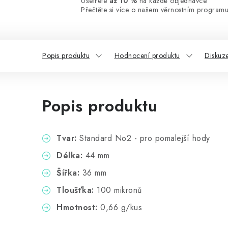
Ušetřete
až 10 %
na každé objednávce.
Přečtěte si více o našem věrnostním programu
Popis produktu
Hodnocení produktu
Diskuz
Popis produktu
Tvar:
Standard No2 - pro pomalejší hody
Délka:
44 mm
Šířka:
36 mm
Tloušťka:
100 mikronů
Hmotnost:
0,66 g/kus