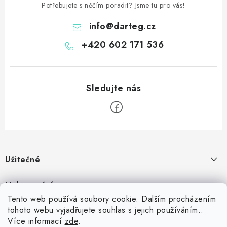
Potřebujete s něčím poradit? Jsme tu pro vás!
info
@
darteg.cz
+420 602 171 536
Z
á
Užitečné
p
a
Kontakt
Nakupování
t
Věrnostní program
Tento web používá soubory cookie. Dalším procházením
í
Jak nakupovat
tohoto webu vyjadřujete souhlas s jejich používáním..
Blog
Inspirujte se zákazníky
Více informací
zde
.
Vrácení zboží