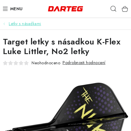
Přejít
Hleda
na
obsah
Letky s násadkami
ŠIPKY
Target letky s násadkou K-Flex
TERČE
Luke Littler, No2 letky
DOPLŇKY K TERČI
Podrobnosti hodnocení
Neohodnoceno
LETKY
NÁSADKY
HROTY
POUZDRA