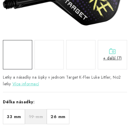
PŘÍSLUŠENSTVÍ
HRÁČI ŠIPEK
SLEVY
TERČE A ŠIPKY
+ další (7)
POUZDRA
Letky a násadky na šipky v jednom Target K-Flex Luke Littler, No2
Kontakty
Hodnocení obchodu
letky
Více informací
Délka násadky:
33 mm
19 mm
26 mm