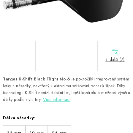
PŘÍSLUŠENSTVÍ
HRÁČI ŠIPEK
SLEVY
TERČE A ŠIPKY
+ další (7)
POUZDRA
Target K-Shift Black Flight No.6
Kontakty
Hodnocení obchodu
je pokročilý integrovaný systém
letky a násadky, navržený k aktivnímu snižování odrazů šipek. Díky
technologii K-Shift nabízí stabilní let, lepší kontrolu a možnost výběru
délky podle stylu hry.
Více informací
Délka násadky: