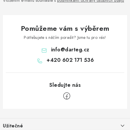
Vložením e-mailu souhlasíte s
podmínkami ochrany osobních údajů
Pomůžeme vám s výběrem
Potřebujete s něčím poradit? Jsme tu pro vás!
info
@
darteg.cz
+420 602 171 536
Z
á
Užitečné
p