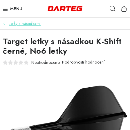
Přejít
Hleda
na
obsah
Letky s násadkami
ŠIPKY
Target letky s násadkou K-Shift
TERČE
černé, No6 letky
DOPLŇKY K TERČI
Podrobnosti hodnocení
Neohodnoceno
LETKY
NÁSADKY
HROTY
POUZDRA