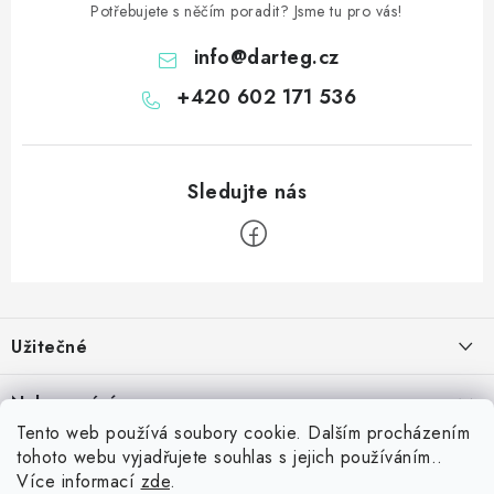
Potřebujete s něčím poradit? Jsme tu pro vás!
info
@
darteg.cz
+420 602 171 536
Z
á
Užitečné
p
a
Kontakt
Nakupování
t
Věrnostní program
Tento web používá soubory cookie. Dalším procházením
í
Jak nakupovat
tohoto webu vyjadřujete souhlas s jejich používáním..
Blog
Inspirujte se zákazníky
Více informací
zde
.
Vrácení zboží