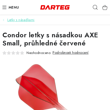
Přejít
Hleda
na
obsah
Letky s násadkami
ŠIPKY
Condor letky s násadkou AXE
TERČE
Small, průhledné červené
DOPLŇKY K TERČI
Podrobnosti hodnocení
Neohodnoceno
LETKY
NÁSADKY
HROTY
POUZDRA