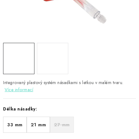
PŘÍSLUŠENSTVÍ
HRÁČI ŠIPEK
SLEVY
TERČE A ŠIPKY
POUZDRA
Integrovaný plastový systém násadkami s letkou v malém tvaru.
Kontakty
Hodnocení obchodu
Více informací
Délka násadky:
33 mm
21 mm
27 mm