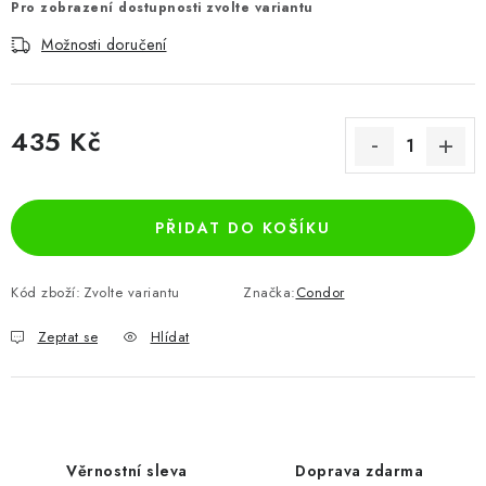
Pro zobrazení dostupnosti zvolte variantu
Možnosti doručení
435 Kč
Měrná cena:
PŘIDAT DO KOŠÍKU
Kód zboží:
Zvolte variantu
Značka:
Condor
Zeptat se
Hlídat
Věrnostní sleva
Doprava zdarma