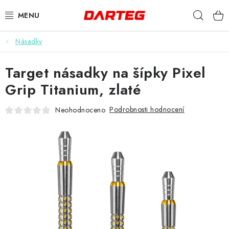
Přejít
Hleda
na
obsah
Násadky
ŠIPKY
Target násadky na šípky Pixel
TERČE
Grip Titanium, zlaté
DOPLŇKY K TERČI
Podrobnosti hodnocení
Neohodnoceno
LETKY
NÁSADKY
HROTY
POUZDRA