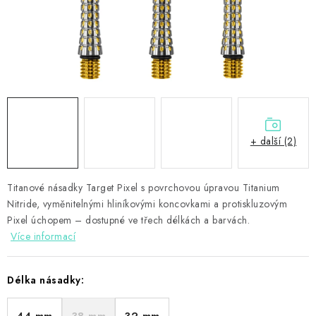
PŘÍSLUŠENSTVÍ
HRÁČI ŠIPEK
SLEVY
TERČE A ŠIPKY
+ další (2)
POUZDRA
Titanové násadky Target Pixel s povrchovou úpravou Titanium
Kontakty
Hodnocení obchodu
Nitride, vyměnitelnými hliníkovými koncovkami a protiskluzovým
Pixel úchopem – dostupné ve třech délkách a barvách.
Více informací
Délka násadky: