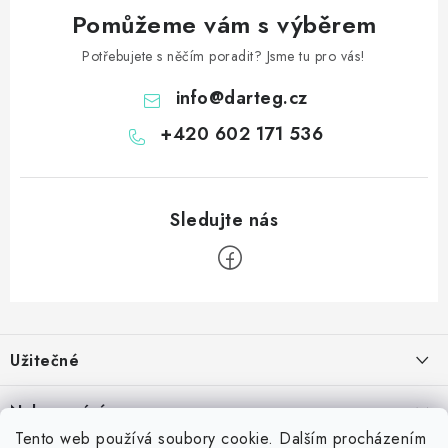
Pomůžeme vám s výběrem
Potřebujete s něčím poradit? Jsme tu pro vás!
info
@
darteg.cz
+420 602 171 536
Z
á
Užitečné
p
a
Kontakt
Nakupování
t
Věrnostní program
Tento web používá soubory cookie. Dalším procházením