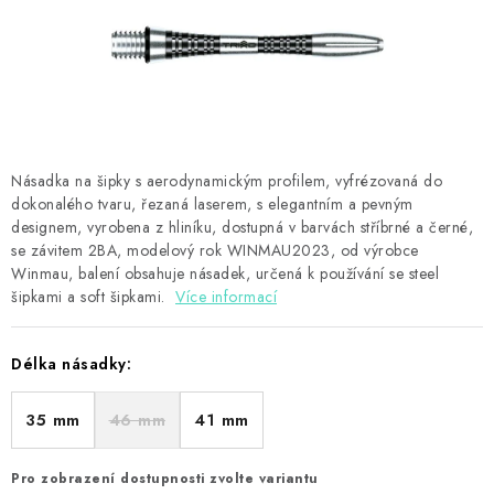
PŘÍSLUŠENSTVÍ
HRÁČI ŠIPEK
SLEVY
TERČE A ŠIPKY
Násadka na šipky s aerodynamickým profilem, vyfrézovaná do
dokonalého tvaru, řezaná laserem, s elegantním a pevným
designem, vyrobena z hliníku, dostupná v barvách stříbrné a černé,
POUZDRA
se závitem 2BA, modelový rok WINMAU2023, od výrobce
Winmau, balení obsahuje násadek, určená k používání se steel
Kontakty
Hodnocení obchodu
šipkami a soft šipkami.
Více informací
Délka násadky:
35 mm
46 mm
41 mm
Pro zobrazení dostupnosti zvolte variantu