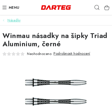
Přejít
Hleda
na
obsah
Násadky
ŠIPKY
Winmau násadky na šipky Triad
TERČE
Aluminium, černé
DOPLŇKY K TERČI
Podrobnosti hodnocení
Neohodnoceno
LETKY
NÁSADKY
HROTY
POUZDRA