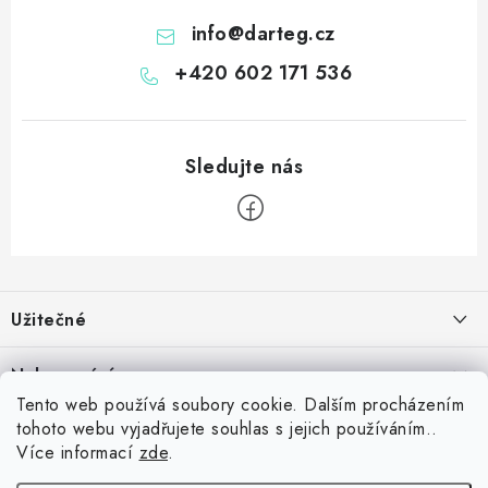
info
@
darteg.cz
+420 602 171 536
Z
á
Užitečné
p
a
Kontakt
Nakupování
t
Věrnostní program
Tento web používá soubory cookie. Dalším procházením
í
Jak nakupovat
tohoto webu vyjadřujete souhlas s jejich používáním..
Blog
Inspirujte se zákazníky
Více informací
zde
.
Vrácení zboží
Jaký je dobrý průměr v šipkách? Přehled úrovní od začátečníka po
Blog