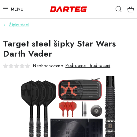
Přejít
Hleda
na
obsah
Šipky steel
ŠIPKY
Target steel šipky Star Wars
TERČE
Darth Vader
DOPLŇKY K TERČI
Podrobnosti hodnocení
Neohodnoceno
LETKY
NÁSADKY
HROTY
POUZDRA