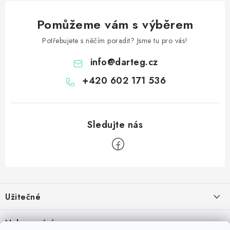
Pomůžeme vám s výběrem
Potřebujete s něčím poradit? Jsme tu pro vás!
info
@
darteg.cz
+420 602 171 536
Z
á
Užitečné
p
a
Kontakt
Nakupování