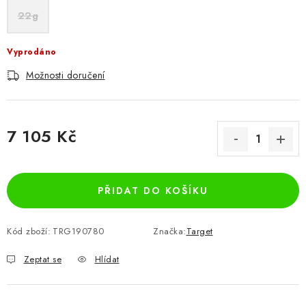
22g
Vyprodáno
Možnosti doručení
7 105 Kč
Měrná cena:
PŘIDAT DO KOŠÍKU
Kód zboží:
TRG190780
Značka:
Target
Zeptat se
Hlídat