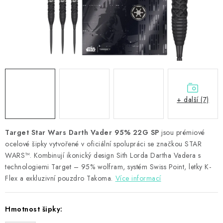
PŘÍSLUŠENSTVÍ
HRÁČI ŠIPEK
SLEVY
TERČE A ŠIPKY
+ další (7)
POUZDRA
Target Star Wars Darth Vader 95% 22G SP
Kontakty
Hodnocení obchodu
jsou prémiové
ocelové šipky vytvořené v oficiální spolupráci se značkou STAR
WARS™. Kombinují ikonický design Sith Lorda Dartha Vadera s
technologiemi Target – 95% wolfram, systém Swiss Point, letky K-
Flex a exkluzivní pouzdro Takoma.
Více informací
Hmotnost šipky: