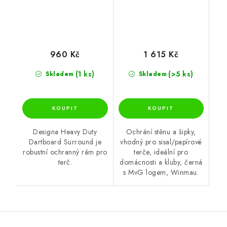
960 Kč
1 615 Kč
(1 ks)
(>5 ks)
Skladem
Skladem
Designa Heavy Duty
Ochrání stěnu a šipky,
Dartboard Surround je
vhodný pro sisal/papírové
robustní ochranný rám pro
terče, ideální pro
terč.
domácnosti a kluby, černá
s MvG logem, Winmau.