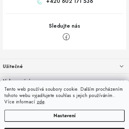
+420 602 171 536
Z
á
Užitečné
p
a
Kontakt
Nakupování
t
Věrnostní program
Tento web používá soubory cookie. Dalším procházením
í
Jak nakupovat
tohoto webu vyjadřujete souhlas s jejich používáním..
Blog
Inspirujte se zákazníky
Více informací
zde
.
Vrácení zboží
Jaký je dobrý průměr v šipkách? Přehled úrovní od začátečníka po
Blog
darteg.hu
Reklamace
profesionála
darteg.cz
darteg.sk
Nastavení
5.5.2026
Obchodní podmínky