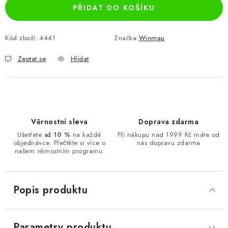
PŘIDAT DO KOŠÍKU
Kód zboží:
4441
Značka:
Winmau
Zeptat se
Hlídat
Věrnostní sleva
Doprava zdarma
Ušetřete
až 10 %
na každé
Při nákupu nad 1999 Kč máte od
objednávce. Přečtěte si více o
nás dopravu zdarma
našem věrnostním programu.
Popis produktu
Parametry produktu