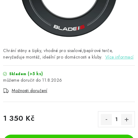
PŘÍSLUŠENSTVÍ
HRÁČI ŠIPEK
SLEVY
TERČE A ŠIPKY
Chrání stěny a šipky, vhodné pro sisalové/papírové terče,
nevyžaduje montáž, ideální pro domácnosti a kluby.
Více informací
POUZDRA
(>5 ks)
Skladem
11.8.2026
Kontakty
Hodnocení obchodu
Možnosti doručení
1 350 Kč
Měrná cena: