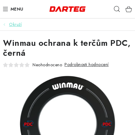
Přejít
Hleda
na
obsah
Okruží
ŠIPKY
Winmau ochrana k terčům PDC,
TERČE
černá
DOPLŇKY K TERČI
Podrobnosti hodnocení
Neohodnoceno
LETKY
NÁSADKY
HROTY
POUZDRA