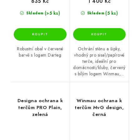
835 Kč
1 400 Kč
(>5 ks)
(5 ks)
Skladem
Skladem
Robustní obal v červené
Ochrání stěnu a šipky,
barvě s logem Darteg
vhodný pro sisal/papírové
terče, ideální pro
domácnosti/kluby, červený
s bílým logem Winmau,...
Designa ochrana k
Winmau ochrana k
terčům PRO Plain,
terčům MvG design,
zelená
černá