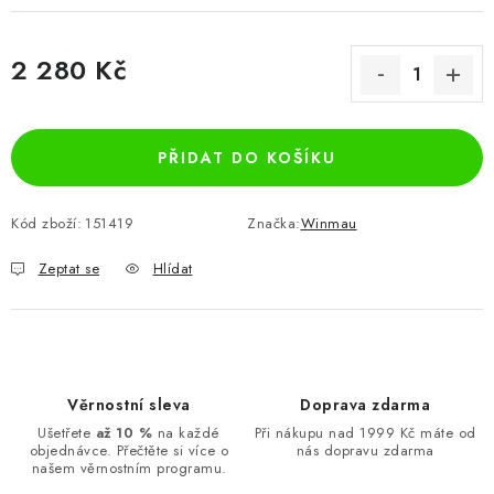
2 280 Kč
Měrná cena:
PŘIDAT DO KOŠÍKU
Kód zboží:
151419
Značka:
Winmau
Zeptat se
Hlídat
Věrnostní sleva
Doprava zdarma
Ušetřete
až 10 %
na každé
Při nákupu nad 1999 Kč máte od
objednávce. Přečtěte si více o
nás dopravu zdarma
našem věrnostním programu.