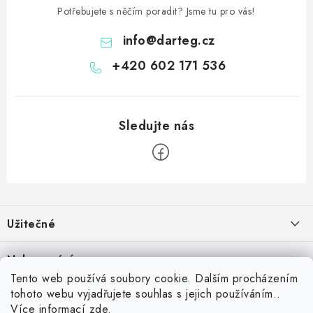
Potřebujete s něčím poradit? Jsme tu pro vás!
info
@
darteg.cz
+420 602 171 536
Z
á
Užitečné
p
a
Kontakt
Nakupování
t
Věrnostní program
Tento web používá soubory cookie. Dalším procházením
í
Jak nakupovat
tohoto webu vyjadřujete souhlas s jejich používáním..
Blog
Inspirujte se zákazníky
Více informací
zde
.
Vrácení zboží