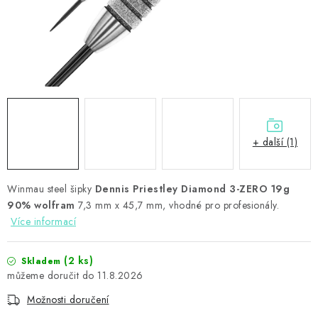
PŘÍSLUŠENSTVÍ
HRÁČI ŠIPEK
SLEVY
TERČE A ŠIPKY
+ další (1)
POUZDRA
Winmau steel šipky
Kontakty
Hodnocení obchodu
Dennis Priestley Diamond 3-ZERO 19g
90% wolfram
7,3 mm x 45,7 mm, vhodné pro profesionály.
Více informací
(2 ks)
Skladem
11.8.2026
Možnosti doručení