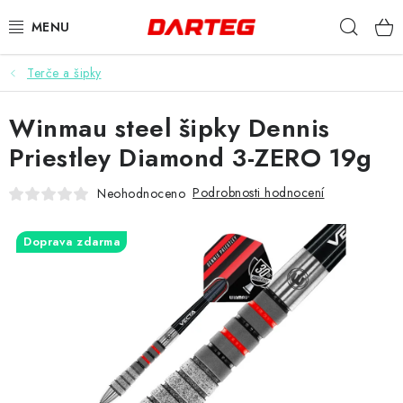
Přejít
Hleda
na
obsah
Terče a šipky
ŠIPKY
Winmau steel šipky Dennis
TERČE
Priestley Diamond 3-ZERO 19g
DOPLŇKY K TERČI
Podrobnosti hodnocení
Neohodnoceno
LETKY
Doprava zdarma
NÁSADKY
HROTY
POUZDRA