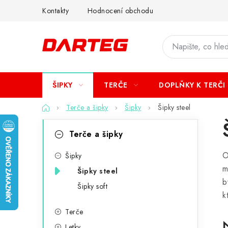
Přejít
Kontakty
Hodnocení obchodu
na
obsah
ŠIPKY
TERČE
DOPLŇKY K TERČI
Domů
Terče a šipky
Šipky
Šipky steel
P
K
Přeskočit
Terče a šipky
kategorie
a
o
O
t
Šipky
s
m
Šipky steel
e
t
b
Šipky soft
g
k
r
o
Terče
a
Letky