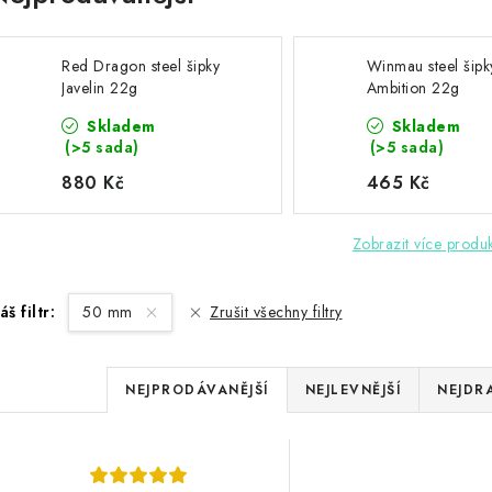
Red Dragon steel šipky
Winmau steel šip
Javelin 22g
Ambition 22g
Skladem
Skladem
(>5 sada)
(>5 sada)
880 Kč
465 Kč
Zobrazit více produ
áš filtr:
50 mm
Zrušit všechny filtry
Ř
NEJPRODÁVANĚJŠÍ
NEJLEVNĚJŠÍ
NEJDR
a
z
V