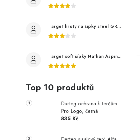
Target hroty na šipky steel GRD Swiss Point černé
Target soft šípky Nathan Aspinall 95K
Top 10 produktů
Darteg ochrana k terčům
Pro Logo, černá
835 Kč
Darteg sisalový terč Alfa