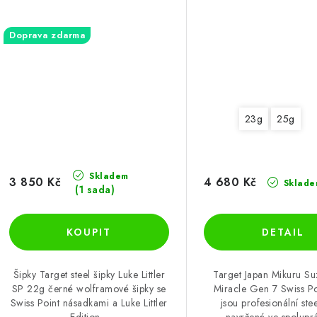
Doprava zdarma
23g
25g
Skladem
3 850 Kč
4 680 Kč
Sklade
(1 sada)
Šipky Target steel šipky Luke Littler
Target Japan Mikuru Su
SP 22g černé wolframové šipky se
Miracle Gen 7 Swiss P
Swiss Point násadkami a Luke Littler
jsou profesionální stee
Edition...
navržené ve spoluprác