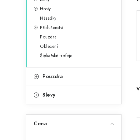
r
n
i
Hroty
e
n
Násadky
Příslušenství
í
Pouzdra
p
Oblečení
a
Šipkařské trofeje
n
Pouzdra
e
V
l
Slevy
Cena