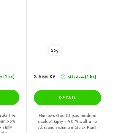
25g
3 555 Kč
(1 ks)
(1 ks)
m
Skladem
zuki The
Harrows Geo 01 jsou moderní
oint 95%
ocelové šipky z 90 % wolframu
l šipky
vybavené systémem Quick Point,
i s...