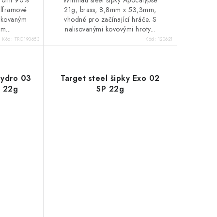
Winmau steel šipky Apocalypse
olframové
21g, brass, 8,8mm x 53,3mm,
užkovaným
vhodné pro začínající hráče. S
m...
nalisovanými kovovými hroty...
Kód:
TRG190653
Kód:
120621
Hydro 03
Target steel šipky Exo 02
% 22g
SP 22g