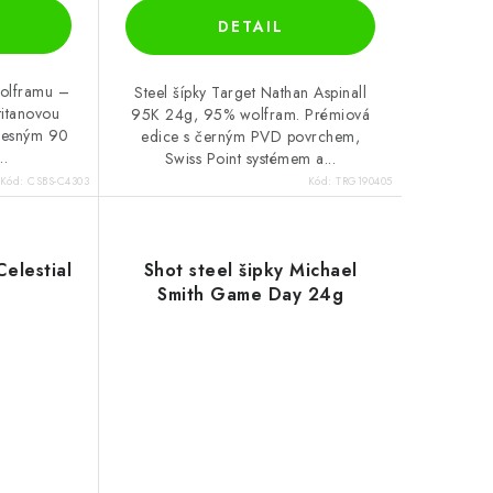
wolframu –
Steel šípky Target Nathan Aspinall
titanovou
95K 24g, 95% wolfram. Prémiová
řesným 90
edice s černým PVD povrchem,
..
Swiss Point systémem a...
Kód:
CSBS-C4303
Kód:
TRG190405
Celestial
Shot steel šipky Michael
Smith Game Day 24g