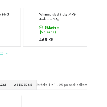
ky MvG
Winmau steel šipky MvG
Ambition 24g
Skladem
(>5 sada)
465 Kč
ktů
Stránka
1
z
1
-
25
položek celkem
AŽŠÍ
ABECEDNĚ