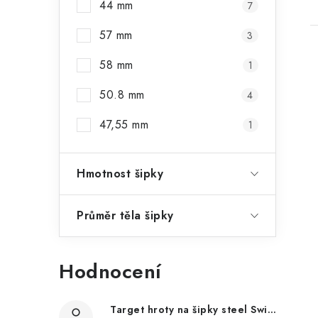
44 mm
7
57 mm
3
58 mm
1
50.8 mm
4
47,55 mm
1
Hmotnost šipky
Průměr těla šipky
Hodnocení
Target hroty na šipky steel Swiss Point Nano, černé