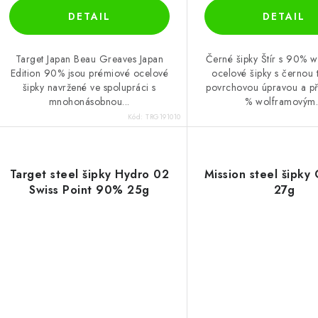
Target Japan Beau Greaves Japan
Černé šipky Štír s 90% 
Edition 90% jsou prémiové ocelové
ocelové šipky s černou 
šipky navržené ve spolupráci s
povrchovou úpravou a p
mnohonásobnou...
% wolframovým.
Kód:
TRG191010
Target steel šipky Hydro 02
Mission steel šipky 
Swiss Point 90% 25g
27g