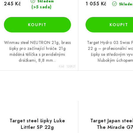
Skladem
245 Kč
1 055 Kč
Sklade
(>5 sada)
Winmau steel NEUTRON 21g, brass
Target Hydro 03 Swiss 
šipky pro začínající hráče. 21g
22 g – profesionální w
měděná tělíčka s pravidelnými
šipky se středovým vy
drážkami, 8,8 mm...
hlubokým úchopem 
Kód:
120821
Target steel šipky Luke
Target Japan stee
Littler SP 22g
The Miracle G