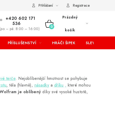
Přihlášení
Registrace
Prázdný
+420 602 171
536
NÁKUPNÍ
(po – pá: 8:00 – 16:00)
košík
KOŠÍK
PŘÍSLUŠENSTVÍ
HRÁČI ŠIPEK
SLEVY
ové terče
. Nejoblíbenější hmotnost se pohybuje
rotu
, těla (hlavně),
násadky
a
dříku
,
které mohou
Wolfram je oblíbený
díky své vysoké hustotě,