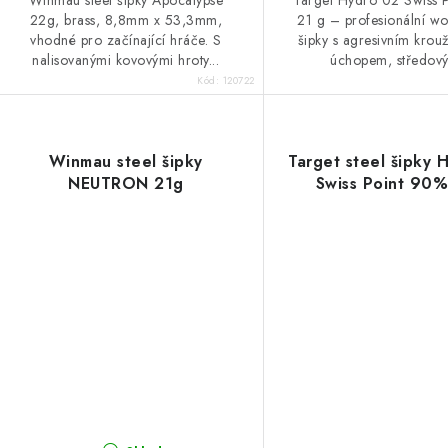
ů
22g, brass, 8,8mm x 53,3mm,
21 g – profesionální w
vhodné pro začínající hráče. S
šipky s agresivním kro
nalisovanými kovovými hroty...
úchopem, středový
Kód:
120722
Winmau steel šipky
Target steel šipky 
NEUTRON 21g
Swiss Point 90