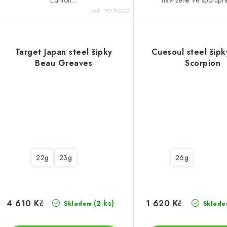
Kód:
TRG190323
Target Japan steel šipky
Cuesoul steel šipk
Beau Greaves
Scorpion
22g
23g
26g
4 610 Kč
1 620 Kč
(2 ks)
Skladem
Sklade