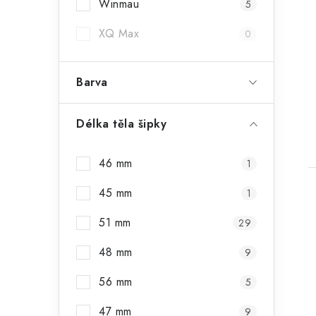
Winmau
5
XQ Max
0
Barva
Délka těla šipky
46 mm
1
45 mm
1
51 mm
29
48 mm
9
56 mm
5
47 mm
9