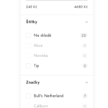
245
Kč
4680
Kč
Štítky
i
Na skladě
25
Akce
0
Novinka
0
Tip
2
Značky
Bull's Netherland
7
t
Caliburn
0