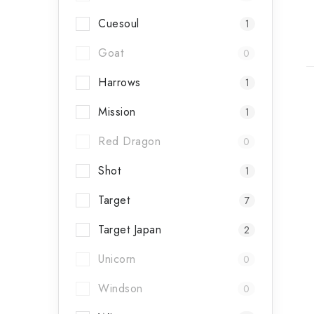
Cuesoul
1
Goat
0
Harrows
1
Mission
1
Red Dragon
0
Shot
1
Target
7
Target Japan
2
Unicorn
0
Windson
0