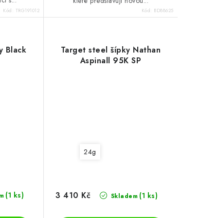
které představují novou...
Kód:
TRG191012
Kód:
BD88625
y Black
Target steel šípky Nathan
Aspinall 95K SP
24g
3 410 Kč
(1 ks)
(1 ks)
m
Skladem