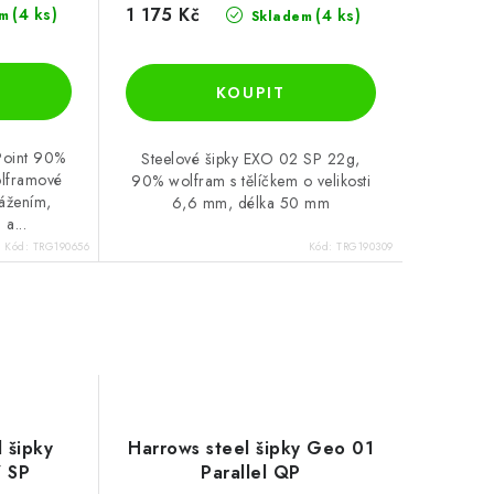
1 175 Kč
(4 ks)
(4 ks)
m
Skladem
Point 90%
Steelové šipky EXO 02 SP 22g,
olframové
90% wolfram s tělíčkem o velikosti
vážením,
6,6 mm, délka 50 mm
a...
Kód:
TRG190656
Kód:
TRG190309
l šipky
Harrows steel šipky Geo 01
7 SP
Parallel QP