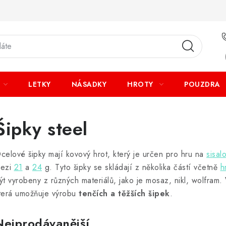
LETKY
NÁSADKY
HROTY
POUZDRA
Šipky steel
celové šipky mají kovový hrot, který je určen pro hru na
sisal
ezi
21
a
24
g. Tyto šipky se skládají z několika částí včetně
h
ýt vyrobeny z různých materiálů, jako je mosaz, nikl, wolfram.
terá umožňuje výrobu
tenčích a těžších šipek
.
Nejprodávanější