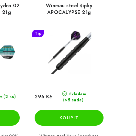
Hydro 02
Winmau steel šipky
% 21g
APOCALYPSE 21g
Tip
Skladem
295 Kč
(2 ks)
m
(>5 sada)
Point 90%