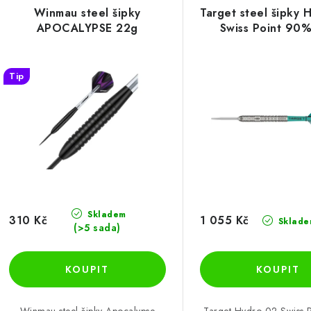
e
Winmau steel šipky
Target steel šipky 
ý
APOCALYPSE 22g
Swiss Point 90
n
p
í
Tip
p
s
r
p
o
r
d
o
u
d
k
Skladem
310 Kč
1 055 Kč
Sklade
u
(>5 sada)
t
k
ů
Winmau steel šipky Apocalypse
Target Hydro 02 Swiss 