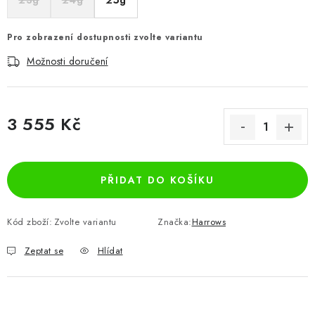
23g
24g
25g
Pro zobrazení dostupnosti zvolte variantu
Možnosti doručení
3 555 Kč
Měrná cena:
PŘIDAT DO KOŠÍKU
Kód zboží:
Zvolte variantu
Značka:
Harrows
Zeptat se
Hlídat