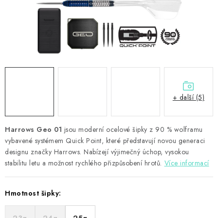
PŘÍSLUŠENSTVÍ
HRÁČI ŠIPEK
SLEVY
TERČE A ŠIPKY
+ další (5)
POUZDRA
Harrows Geo 01
Kontakty
Hodnocení obchodu
jsou moderní ocelové šipky z 90 % wolframu
vybavené systémem Quick Point, které představují novou generaci
designu značky Harrows. Nabízejí výjimečný úchop, vysokou
stabilitu letu a možnost rychlého přizpůsobení hrotů.
Více informací
Hmotnost šipky: