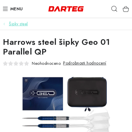
Přejít
Hleda
na
obsah
Šipky steel
ŠIPKY
Harrows steel šipky Geo 01
TERČE
Parallel QP
DOPLŇKY K TERČI
Podrobnosti hodnocení
Neohodnoceno
LETKY
NÁSADKY
HROTY
POUZDRA