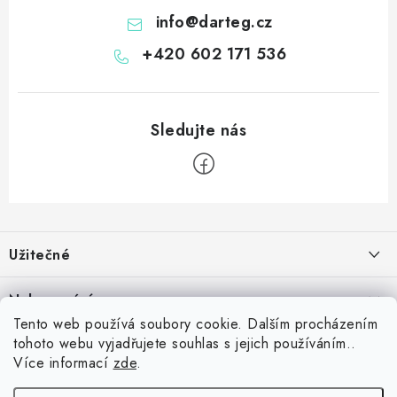
info
@
darteg.cz
+420 602 171 536
Z
á
Užitečné
p
a
Kontakt
Nakupování
t
Věrnostní program
Tento web používá soubory cookie. Dalším procházením
í
Jak nakupovat
tohoto webu vyjadřujete souhlas s jejich používáním..
Blog
Inspirujte se zákazníky
Více informací
zde
.
Vrácení zboží
Jaký je dobrý průměr v šipkách? Přehled úrovní od začátečníka po
Blog