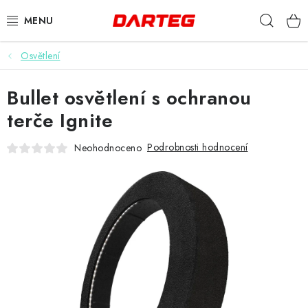
Přejít
Hleda
na
obsah
Osvětlení
ŠIPKY
Bullet osvětlení s ochranou
TERČE
terče Ignite
DOPLŇKY K TERČI
Podrobnosti hodnocení
Neohodnoceno
LETKY
NÁSADKY
HROTY
POUZDRA