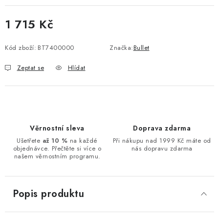
1 715 Kč
Měrná cena:
Kód zboží:
BT7400000
Značka:
Bullet
Zeptat se
Hlídat
Věrnostní sleva
Doprava zdarma
Ušetřete
až 10 %
na každé
Při nákupu nad 1999 Kč máte od
objednávce. Přečtěte si více o
nás dopravu zdarma
našem věrnostním programu.
Popis produktu