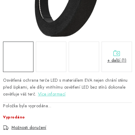
PŘÍSLUŠENSTVÍ
HRÁČI ŠIPEK
SLEVY
TERČE A ŠIPKY
+ další (1)
POUZDRA
Osvětlená ochrana terče LED s materiálem EVA nejen chrání stěnu
Kontakty
Hodnocení obchodu
před šipkami, ale díky vnitřnímu osvětlení LED bez stínů dokonale
osvětluje váš terč.
Více informací
Položka byla vyprodána…
Vyprodáno
Možnosti doručení