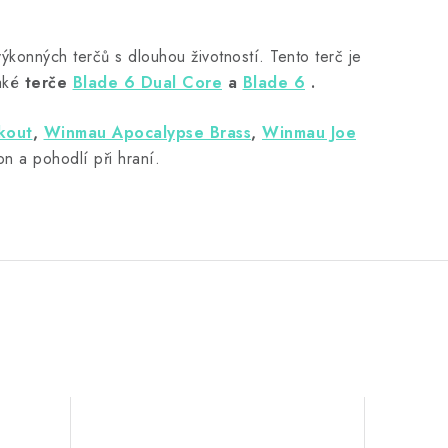
výkonných terčů s dlouhou životností. Tento terč je
také
terče
Blade 6 Dual Core
a
Blade 6
.
kout
,
Winmau Apocalypse Brass
,
Winmau Joe
n a pohodlí při hraní
​.