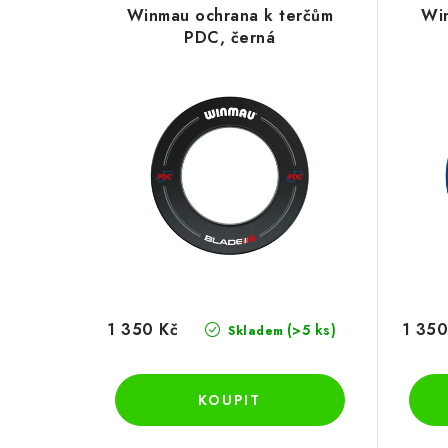
Winmau ochrana k terčům
Win
PDC, černá
1 350 Kč
1 350
(>5 ks)
Skladem