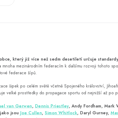
bce, který již více než sedm desetiletí určuje standard
a mnoha mezinárodním federacím k dalšímu rozvoji tohoto sport
tové federace šípů.
ce šipek po celém světě včetně Spojeného království, Jihoafri
stuje velké prostředky do propagace sportu od nejnižší až po p
ael van Gerwen
,
Dennis Priestley
, Andy Fordham, Mark W
 jako jsou
Joe Cullen
,
Simon Whitlock
, Daryl Gurney,
Mer