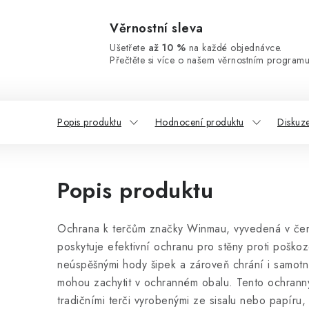
Věrnostní sleva
Ušetřete
až 10 %
na každé objednávce.
Přečtěte si více o našem věrnostním programu
Popis produktu
Hodnocení produktu
Diskuz
Popis produktu
Ochrana k terčům značky Winmau, vyvedená v čer
poskytuje efektivní ochranu pro stěny proti pošk
neúspěšnými hody šipek a zároveň chrání i samotné
mohou zachytit v ochranném obalu. Tento ochranný 
tradičními terči vyrobenými ze sisalu nebo papíru,