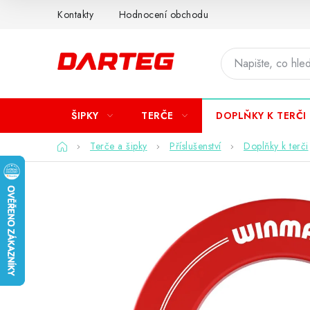
Přejít
Kontakty
Hodnocení obchodu
na
obsah
ŠIPKY
TERČE
DOPLŇKY K TERČI
Domů
Terče a šipky
Příslušenství
Doplňky k terči