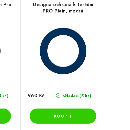
m Pro
Designa ochrana k terčům
PRO Plain, modrá
960 Kč
5 ks)
(5 ks)
Skladem