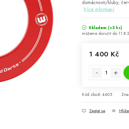
domácnosti/kluby, čer
Více informací
Skladem
(>5 ks)
11.8.
1 400 Kč
Měrná cena:
Kód zboží:
4405
Zna
Zeptat se
Hlída