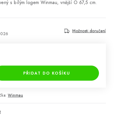
vený s bílým logem Winmau, vnější O 67,5 cm.
Možnosti doručení
2026
PŘIDAT DO KOŠÍKU
čka:
Winmau
t