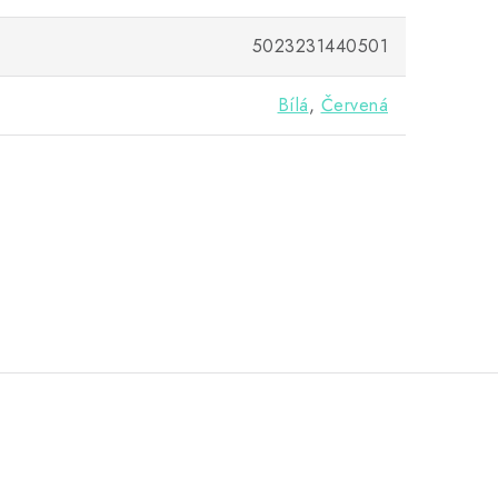
5023231440501
Bílá
,
Červená