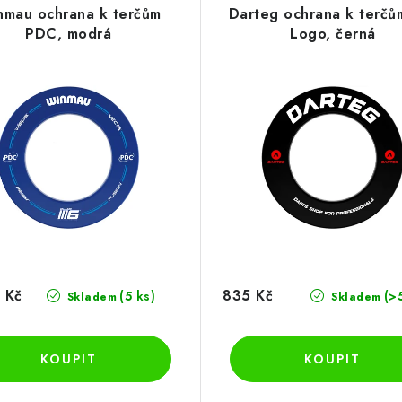
mau ochrana k terčům
Darteg ochrana k terčů
PDC, modrá
Logo, černá
 Kč
835 Kč
(5 ks)
(>
Skladem
Skladem