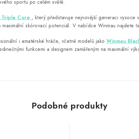
ového sportu po celém světě.
Triple Core
, který představuje nejnovější generaci vysoce 
t a maximální skórovací potenciál. V nabídce Winmau najdete 
esionální i amatérské hráče, včetně modelů jako
Winmau Blac
edinečnými funkcemi a designem zaměřeným na maximální výko
Podobné produkty