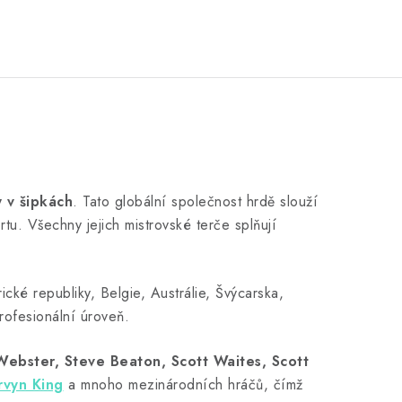
y v šipkách
. Tato globální společnost hrdě slouží
u. Všechny jejich mistrovské terče splňují
cké republiky, Belgie, Austrálie, Švýcarska,
rofesionální úroveň.
ebster, Steve Beaton, Scott Waites, Scott
vyn King
a mnoho mezinárodních hráčů, čímž