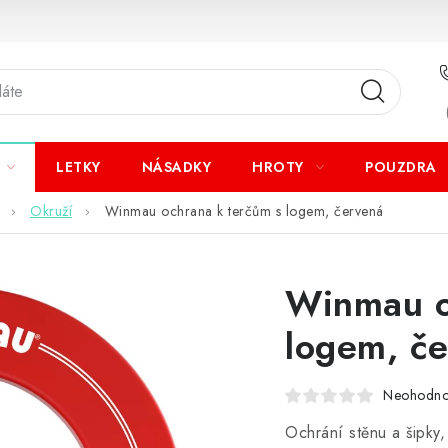
LETKY
NÁSADKY
HROTY
POUZDRA
Okruží
Winmau ochrana k terčům s logem, červená
Winmau o
logem, č
Neohodn
Ochrání stěnu a šipky,