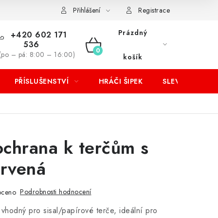
Přihlášení
Registrace
Prázdný
+420 602 171
536
NÁKUPNÍ
(po – pá: 8:00 – 16:00)
košík
KOŠÍK
PŘÍSLUŠENSTVÍ
HRÁČI ŠIPEK
SLEVY
chrana k terčům s
ervená
Podrobnosti hodnocení
oceno
 vhodný pro sisal/papírové terče, ideální pro