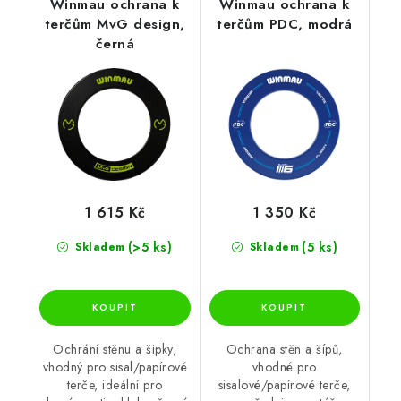
Winmau ochrana k
Winmau ochrana k
terčům MvG design,
terčům PDC, modrá
černá
1 615 Kč
1 350 Kč
(>5 ks)
(5 ks)
Skladem
Skladem
Ochrání stěnu a šipky,
Ochrana stěn a šípů,
vhodný pro sisal/papírové
vhodné pro
terče, ideální pro
sisalové/papírové terče,