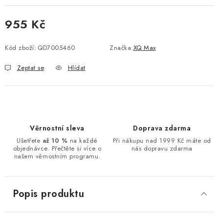
955 Kč
Měrná cena:
Kód zboží:
QD7005460
Značka:
XQ Max
Zeptat se
Hlídat
Věrnostní sleva
Doprava zdarma
Ušetřete
až 10 %
na každé
Při nákupu nad 1999 Kč máte od
objednávce. Přečtěte si více o
nás dopravu zdarma
našem věrnostním programu.
Popis produktu