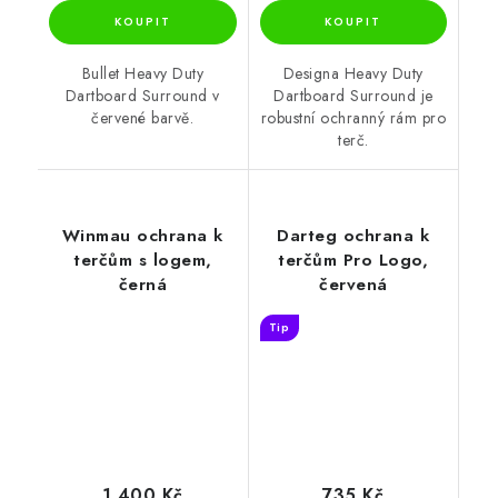
Bullet Heavy Duty
Designa Heavy Duty
Dartboard Surround v
Dartboard Surround je
červené barvě.
robustní ochranný rám pro
terč.
Winmau ochrana k
Darteg ochrana k
terčům s logem,
terčům Pro Logo,
černá
červená
Tip
1 400 Kč
735 Kč