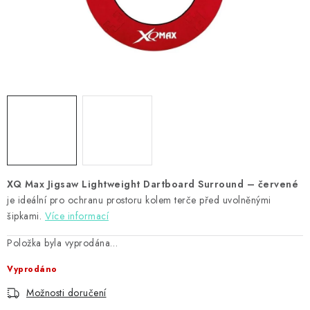
PŘÍSLUŠENSTVÍ
HRÁČI ŠIPEK
SLEVY
TERČE A ŠIPKY
POUZDRA
XQ Max Jigsaw Lightweight Dartboard Surround – červené
Kontakty
Hodnocení obchodu
je ideální pro ochranu prostoru kolem terče před uvolněnými
šipkami.
Více informací
Položka byla vyprodána…
Vyprodáno
Možnosti doručení