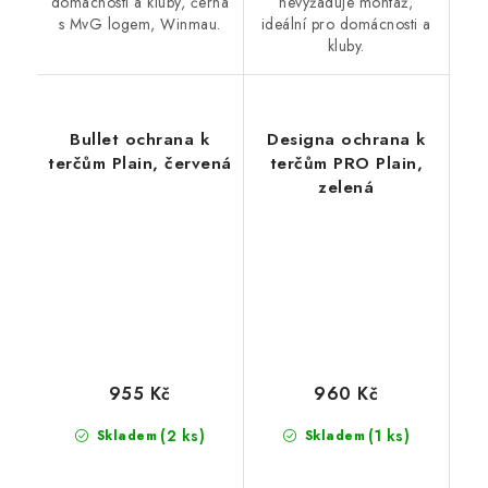
domácnosti a kluby, černá
nevyžaduje montáž,
s MvG logem, Winmau.
ideální pro domácnosti a
kluby.
Bullet ochrana k
Designa ochrana k
terčům Plain, červená
terčům PRO Plain,
zelená
955 Kč
960 Kč
(2 ks)
(1 ks)
Skladem
Skladem