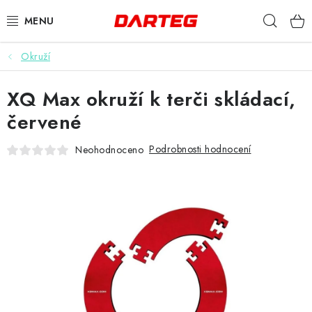
Přejít
Hleda
na
obsah
Okruží
ŠIPKY
XQ Max okruží k terči skládací,
TERČE
červené
DOPLŇKY K TERČI
Podrobnosti hodnocení
Neohodnoceno
LETKY
NÁSADKY
HROTY
POUZDRA