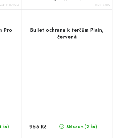
Kód:
HUZ1514
Kód:
4405
m Pro
Bullet ochrana k terčům Plain,
červená
955 Kč
5 ks)
(2 ks)
Skladem