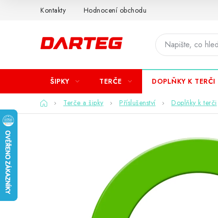
Přejít
Kontakty
Hodnocení obchodu
na
obsah
ŠIPKY
TERČE
DOPLŇKY K TERČI
Domů
Terče a šipky
Příslušenství
Doplňky k terči