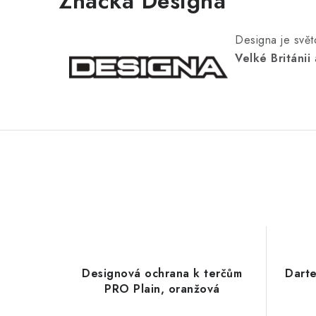
Značka Designa
Designa je světo
Velké Británii
a
Designová ochrana k terčům
Darte
PRO Plain, oranžová