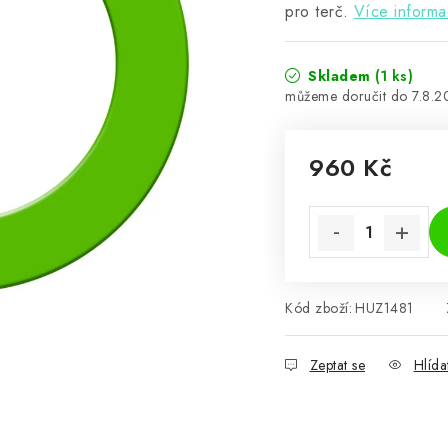
pro terč.
Více informa
Skladem
(1 ks)
7.8.
960 Kč
Měrná cena:
Kód zboží:
HUZ1481
Zeptat se
Hlída