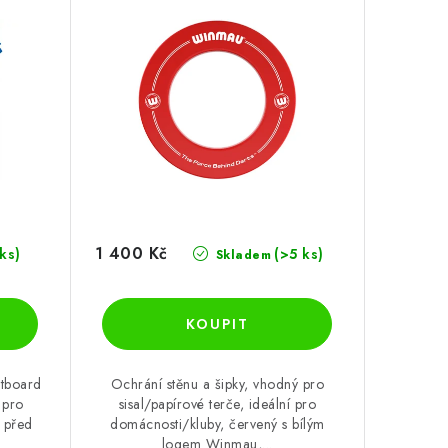
1 400 Kč
 ks)
(>5 ks)
Skladem
rtboard
Ochrání stěnu a šipky, vhodný pro
 pro
sisal/papírové terče, ideální pro
 před
domácnosti/kluby, červený s bílým
logem Winmau,...