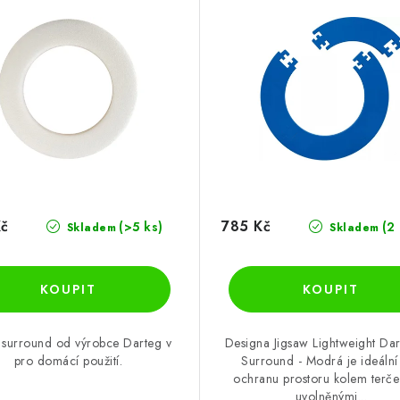
Kč
785 Kč
(>5 ks)
(2
Skladem
Skladem
 surround od výrobce Darteg v
Designa Jigsaw Lightweight Da
pro domácí použití.
Surround - Modrá je ideální
ochranu prostoru kolem terče
uvolněnými...