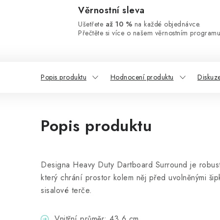
Věrnostní sleva
Ušetřete
až 10 %
na každé objednávce.
Přečtěte si více o našem věrnostním programu
Popis produktu
Hodnocení produktu
Diskuz
Popis produktu
Designa Heavy Duty Dartboard Surround je robust
který chrání prostor kolem něj před uvolněnými ši
sisalové terče.
Vnitřní průměr: 43,6 cm