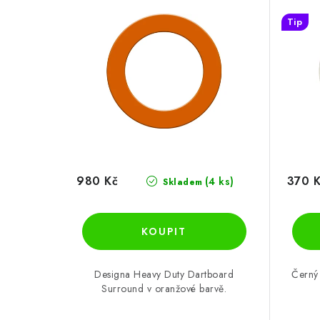
Tip
980 Kč
370 
(4 ks)
Skladem
Designa Heavy Duty Dartboard
Černý
Surround v oranžové barvě.