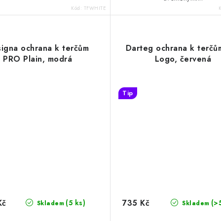
Kód:
TFWHITE
igna ochrana k terčům
Darteg ochrana k terčů
PRO Plain, modrá
Logo, červená
Tip
Kč
735 Kč
(5 ks)
(>
Skladem
Skladem