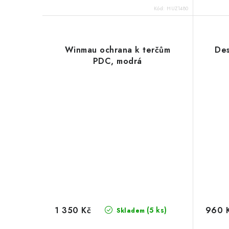
Kód:
HUZ1480
Winmau ochrana k terčům
Des
PDC, modrá
1 350 Kč
960 
(5 ks)
Skladem