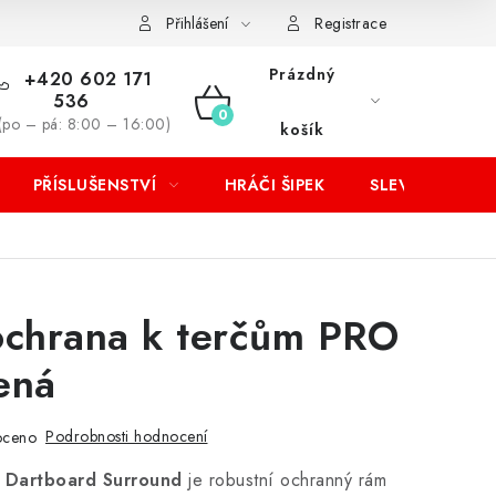
Přihlášení
Registrace
Prázdný
+420 602 171
536
NÁKUPNÍ
(po – pá: 8:00 – 16:00)
košík
KOŠÍK
PŘÍSLUŠENSTVÍ
HRÁČI ŠIPEK
SLEVY
ochrana k terčům PRO
lená
Podrobnosti hodnocení
oceno
 Dartboard Surround
je robustní ochranný rám