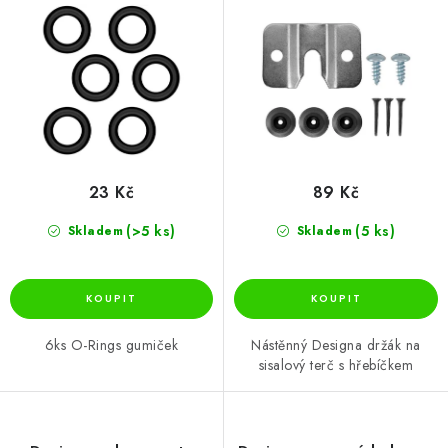
u
d
k
u
t
k
ů
t
ů
23 Kč
89 Kč
(>5 ks)
(5 ks)
Skladem
Skladem
6ks O-Rings gumiček
Nástěnný Designa držák na
sisalový terč s hřebíčkem