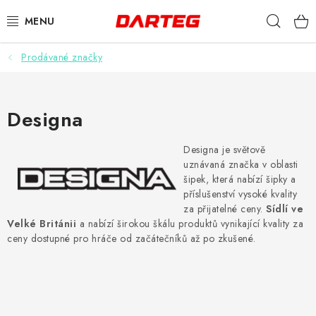
Přejít
Hleda
na
obsah
Prodávané značky
ŠIPKY
TERČE
Designa
DOPLŇKY K TERČI
Designa je světově
uznávaná značka v oblasti
LETKY
šipek, která nabízí šipky a
příslušenství vysoké kvality
NÁSADKY
za přijatelné ceny.
Sídlí ve
Velké Británii
a nabízí širokou škálu produktů vynikající kvality za
ceny dostupné pro hráče od začátečníků až po zkušené.
HROTY
POUZDRA