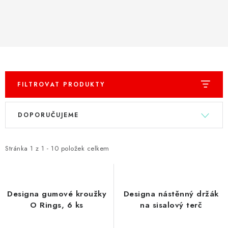
PŘÍSLUŠENSTVÍ
HRÁČI ŠIPEK
SLEVY
TERČE A ŠIPKY
FILTROVAT PRODUKTY
V
Ř
POUZDRA
DOPORUČUJEME
ý
a
p
z
Kontakty
Hodnocení obchodu
i
e
Stránka
1
z
1
-
10
položek celkem
s
n
p
í
r
p
Designa gumové kroužky
Designa nástěnný držák
o
r
O Rings, 6 ks
na sisalový terč
d
o