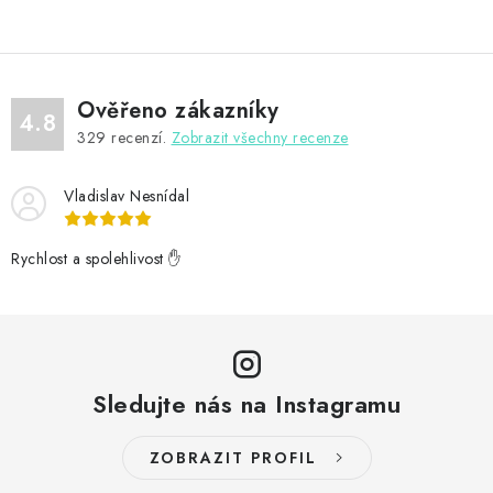
v
l
á
d
Ověřeno zákazníky
a
4.8
329
recenzí.
Zobrazit všechny recenze
c
í
Vladislav Nesnídal
p
r
v
Rychlost a spolehlivost ✋
k
y
v
ý
Sledujte nás na Instagramu
p
i
s
ZOBRAZIT PROFIL
u