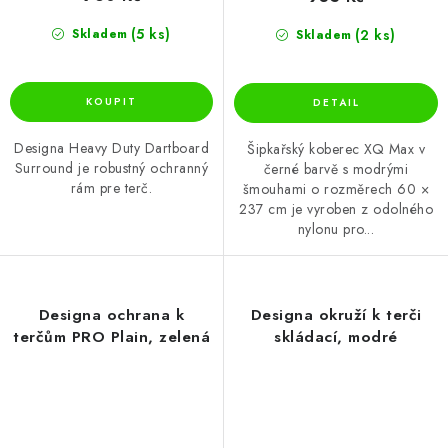
(5 ks)
(2 ks)
Skladem
Skladem
Designa Heavy Duty Dartboard
Šipkařský koberec XQ Max v
Surround je robustný ochranný
černé barvě s modrými
rám pre terč.
šmouhami o rozměrech 60 ×
237 cm je vyroben z odolného
nylonu pro...
Designa ochrana k
Designa okruží k terči
terčům PRO Plain, zelená
skládací, modré