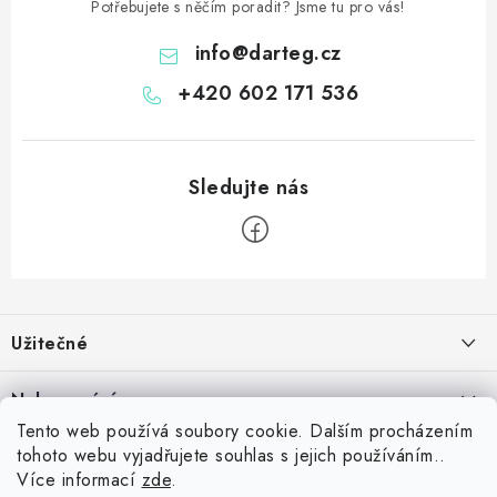
Potřebujete s něčím poradit? Jsme tu pro vás!
info
@
darteg.cz
+420 602 171 536
Z
á
Užitečné
p
a
Kontakt
Nakupování
t
Věrnostní program
Tento web používá soubory cookie. Dalším procházením
í
Jak nakupovat
tohoto webu vyjadřujete souhlas s jejich používáním..
Blog
Inspirujte se zákazníky
Více informací
zde
.
Vrácení zboží