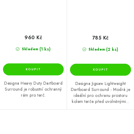
960 Kč
785 Kč
(1 ks)
(2 ks)
Skladem
Skladem
Designa Heavy Duty Dartboard
Designa Jigsaw Lightweight
Surround je robustní ochranný
Dartboard Surround - Modrá je
rám pro terč.
ideální pro ochranu prostoru
kolem terče před uvolněnými...
O