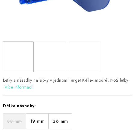
PŘÍSLUŠENSTVÍ
HRÁČI ŠIPEK
SLEVY
TERČE A ŠIPKY
POUZDRA
Letky a násadky na šipky v jednom Target K-Flex modré, No2 letky
Kontakty
Hodnocení obchodu
Více informací
Délka násadky:
33 mm
19 mm
26 mm