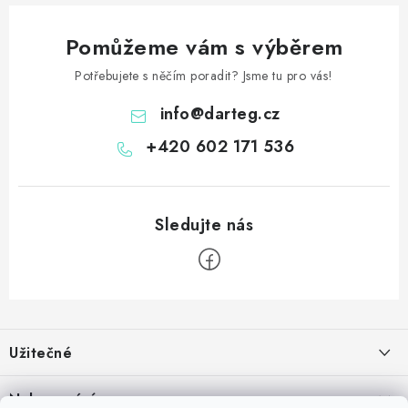
Pomůžeme vám s výběrem
Potřebujete s něčím poradit? Jsme tu pro vás!
info
@
darteg.cz
+420 602 171 536
Z
á
Užitečné
p
a
Kontakt
Nakupování