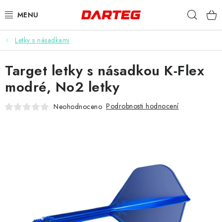
Přejít
Hleda
na
obsah
Letky s násadkami
ŠIPKY
Target letky s násadkou K-Flex
TERČE
modré, No2 letky
DOPLŇKY K TERČI
Podrobnosti hodnocení
Neohodnoceno
LETKY
NÁSADKY
HROTY
POUZDRA