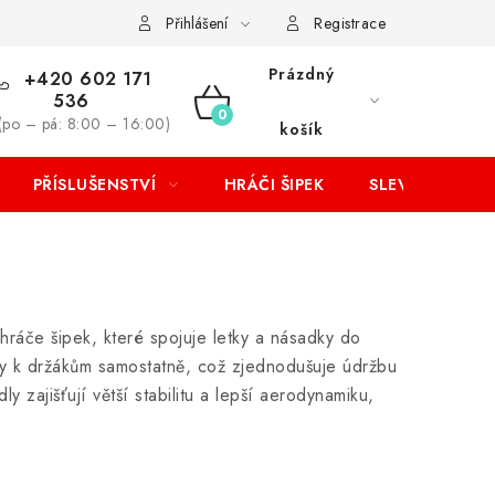
Přihlášení
Registrace
Prázdný
+420 602 171
536
NÁKUPNÍ
(po – pá: 8:00 – 16:00)
košík
KOŠÍK
PŘÍSLUŠENSTVÍ
HRÁČI ŠIPEK
SLEVY
 hráče šipek, které spojuje letky a násadky do
tky k držákům samostatně, což zjednodušuje údržbu
y zajišťují větší stabilitu a lepší aerodynamiku,