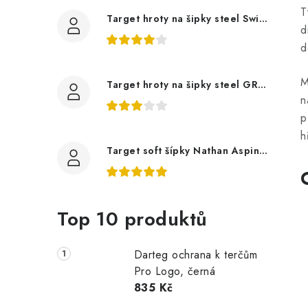
T
Target hroty na šipky steel Swiss Point Nano, černé
l
d
d
M
Target hroty na šipky steel GRD Swiss Point černé
n
p
í
h
Target soft šípky Nathan Aspinall 95K
r
Top 10 produktů
Darteg ochrana k terčům
Pro Logo, černá
835 Kč