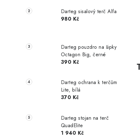
Darteg sisalový terč Alfa
i
980 Kč
Darteg pouzdro na šipky
Octagon Big, černé
390 Kč
Darteg ochrana k terčům
Lite, bílá
370 Kč
Darteg stojan na terč
QuadElite
1 940 Kč