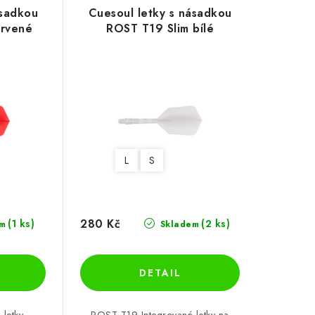
ásadkou
Cuesoul letky s násadkou
ervené
ROST T19 Slim bílé
L
S
280 Kč
(1 ks)
(2 ks)
m
Skladem
 letky –