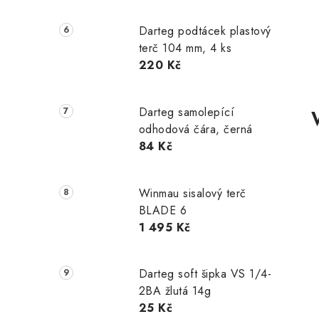
Darteg podtácek plastový
terč 104 mm, 4 ks
220 Kč
Darteg samolepící
odhodová čára, černá
84 Kč
Winmau sisalový terč
BLADE 6
1 495 Kč
Darteg soft šipka VS 1/4-
2BA žlutá 14g
25 Kč