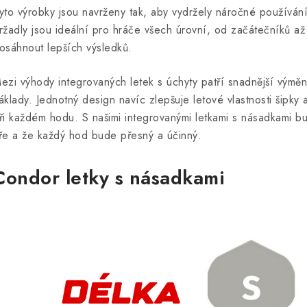
v
yto výrobky jsou navrženy tak, aby vydržely náročné používání
ržadly jsou ideální pro hráče všech úrovní, od začátečníků až p
á
osáhnout lepších výsledků.
d
ezi výhody integrovaných letek s úchyty patří snadnější výměn
a
áklady. Jednotný design navíc zlepšuje letové vlastnosti šipky
c
ři každém hodu. S našimi integrovanými letkami s násadkami bud
ře a že každý hod bude přesný a účinný.
p
Condor letky s násadkami
v
k
y
v
ý