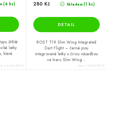
280 Kč
(4 ks)
(1 ks)
m
Skladem
ypu štíhlé
ROST T19 Slim Wing Integrated
ické letky
Dart Flight – černé jsou
a, které
integrované letky s čirou násadkou
ve tvaru Slim Wing....
ód:
CS-AK4-5SCYS
Kód:
CS-AK57SC1S