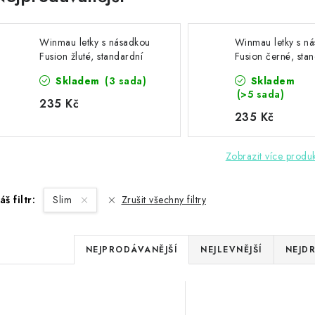
Winmau letky s násadkou
Winmau letky s n
Fusion žluté, standardní
Fusion černé, sta
letky
letky
Skladem
(3 sada)
Skladem
(>5 sada)
235 Kč
235 Kč
Zobrazit více produ
áš filtr:
Slim
Zrušit všechny filtry
Ř
NEJPRODÁVANĚJŠÍ
NEJLEVNĚJŠÍ
NEJDR
a
z
V