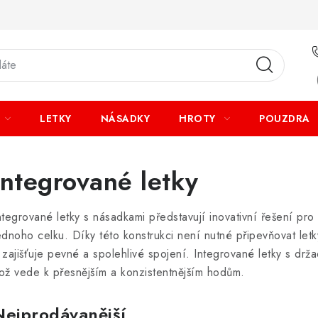
LETKY
NÁSADKY
HROTY
POUZDRA
Integrované letky
ntegrované letky s násadkami představují inovativní řešení pro
ednoho celku. Díky této konstrukci není nutné připevňovat le
 zajišťuje pevné a spolehlivé spojení. Integrované letky s držadl
ož vede k přesnějším a konzistentnějším hodům.
Nejprodávanější