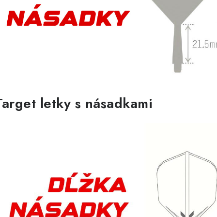
p
s
u
Target letky s násadkami