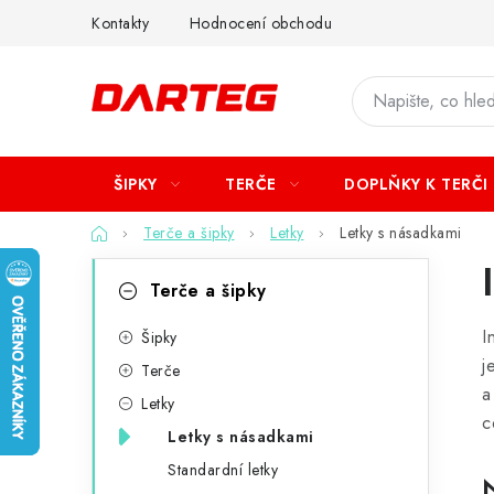
Přejít
Kontakty
Hodnocení obchodu
na
obsah
ŠIPKY
TERČE
DOPLŇKY K TERČI
Domů
Terče a šipky
Letky
Letky s násadkami
P
K
Přeskočit
Terče a šipky
kategorie
a
o
I
t
Šipky
s
j
Terče
e
t
a
Letky
g
c
r
Letky s násadkami
o
Standardní letky
a