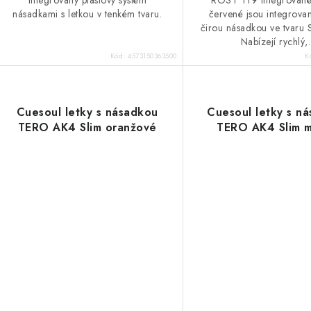
ů
násadkami s letkou v tenkém tvaru.
červené jsou integrovan
čirou násadkou ve tvaru 
Nabízejí rychlý,.
Kód:
4573150363500
K
Cuesoul letky s násadkou
Cuesoul letky s n
TERO AK4 Slim oranžové
TERO AK4 Slim 