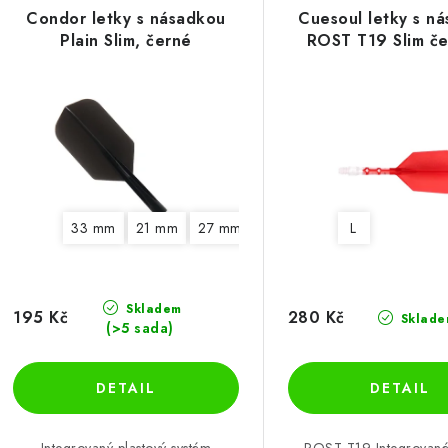
e
Condor letky s násadkou
Cuesoul letky s n
ý
Plain Slim, černé
ROST T19 Slim č
n
p
í
p
s
r
p
o
r
33 mm
21 mm
27 mm
L
d
o
u
d
k
Skladem
195 Kč
280 Kč
Sklade
u
(>5 sada)
t
k
ů
Integrovaný plastový systém
ROST T19 Integrované