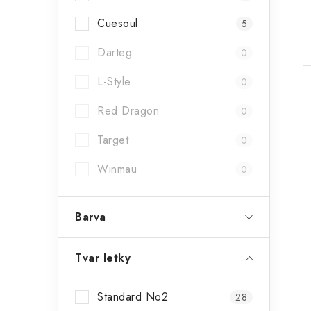
Cuesoul
5
Darteg
0
L-Style
0
Red Dragon
0
Target
0
Winmau
0
Barva
Tvar letky
Standard No2
28