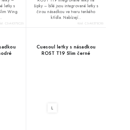
ROST T19 Integrované letky na
é letky s
šipky – bílé jsou integrované letky s
Slim Wing.
čirou násadkou ve tvaru tenkého
..
křídla. Nabízejí...
ód:
CS-AK57SC2S
Kód:
CS-AK57SC8S
ásadkou
Cuesoul letky s násadkou
modré
ROST T19 Slim černé
L