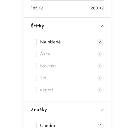
185
Kč
280
Kč
Štítky
i
Na skladě
6
Akce
0
Novinka
0
Tip
0
export
0
Značky
t
Condor
1