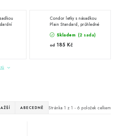
ásadkou
Condor letky s násadkou
ndardní
Plain Standard, průhledné
modré
Skladem
(2 sada)
185 Kč
od
ktů
Stránka
1
z
1
-
6
položek celkem
AŽŠÍ
ABECEDNĚ