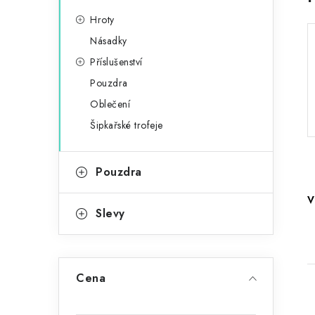
r
n
i
Hroty
e
n
Násadky
Příslušenství
í
Pouzdra
p
Oblečení
a
Šipkařské trofeje
n
Pouzdra
e
V
l
Slevy
Cena