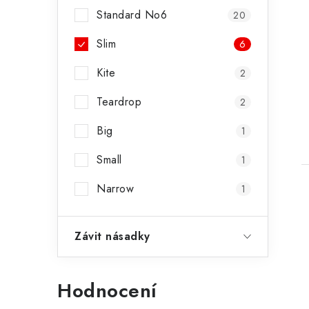
Standard No6
20
Slim
6
Kite
2
Teardrop
2
Big
1
Small
1
Narrow
1
Závit násadky
Hodnocení