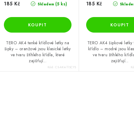
185 Kč
185 Kč
(5 ks)
Skladem
Sklade
TERO AK4 tenké křídlové letky na
TERO AK4 šipkové letky t
šipky – oranžové jsou klasické letky
křídlo – modré jsou klas
ve tvaru štíhlého křídla, které
ve tvaru štíhlého křídl
zajišťují...
zajišťují...
Kód:
CS-AK4-11SCYS
K
O